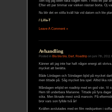
Sen tog jag bilen raka vägen hem. I med ett par al
Efter ett par timmar var värken nästan borta. Oj v
Nu blir det en stilla kväll här vid datorn och lite pl
/ Lilla-T
Leave A Comment »
Avhandling
Posted in
Bla bla bla
,
Dart
,
Roadtrip
on juni 7th, 2011 by
Känner att jag inte har haft någon energi att skriv
mycket att berätta.
Både Lördagen och Söndagen bjöd på mycket dart. 
men tittade på. Såg mycket bra spel. Alltid lika roli
Måndagen erbjöd en roadtrip med en god vän. Vi st
Hem till underbara Marianne. Tittade på fyra daga
söta. Men liknade mest små marsvin. På eftermidd
bror vars son fyllde två år!
Kvällen avslutades med en film nedsjunken i soffa