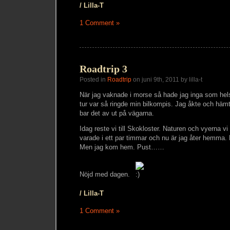
/ Lilla-T
1 Comment »
Roadtrip 3
Posted in
Roadtrip
on juni 9th, 2011 by lilla-t
När jag vaknade i morse så hade jag inga som hel
tur var så ringde min bilkompis. Jag åkte och h
bar det av ut på vägarna.
Idag reste vi till Skokloster. Naturen och vyerna vi
varade i ett par timmar och nu är jag åter hemma. Fi
Men jag kom hem. Pust……
Nöjd med dagen.
/ Lilla-T
1 Comment »