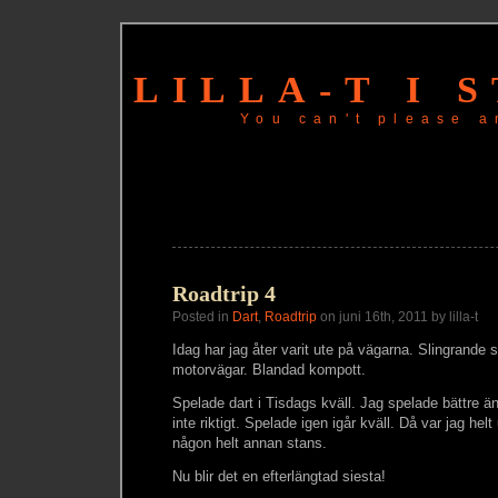
LILLA-T I 
You can't please a
Roadtrip 4
Posted in
Dart
,
Roadtrip
on juni 16th, 2011 by lilla-t
Idag har jag åter varit ute på vägarna. Slingrande
motorvägar. Blandad kompott.
Spelade dart i Tisdags kväll. Jag spelade bättre ä
inte riktigt. Spelade igen igår kväll. Då var jag hel
någon helt annan stans.
Nu blir det en efterlängtad siesta!