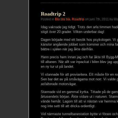
Roadtrip 2
Posted in
Bla bla bla
,
Roadtrip
on juni 7th, 2011 by lill
Idag vaknade jag tidigt. Trots den arla timmen ha
stigit över 20 grader. Vilken underbar dag!
Dagen började med ett besök hos psykologen. Vi
känslor angående jobbet som kommer och mina fa
bättre i själen när jag åkte därifrån.
Hann precis hem innan jag och far åkte till Bygg-M
till altanen. När allt var inpackat i bilen blev jag
en ny tur ut på landet.
Vi stannade för att proviantera. Ett måste för en roa
Sen bar det av på småvägarna mot norr. Vi valde g
asfalterade motorvägar.
Stannade vid en gammal kyrka. Tittade på de gam
årtusendets början. Åkte vidare ut i naturen. Stann
vände hemåt. Lagom till att vi nästan var hemma
nog inte sett till att dricka ordentligt.
Vid närmaste tunnelbanestation bytte vi förare oc