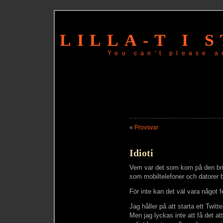
LILLA-T I 
You can't please a
«
Provsvar
Idioti
Vem var det som kom på den bril
som mobiltelefoner och datorer b
För inte kan det väl vara något f
Jag håller på att starta ett Twitt
Men jag lyckas inte att få det att