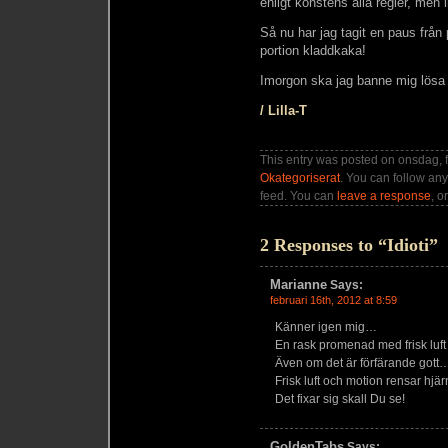
enligt konstens alla regler, men 
Så nu har jag tagit en paus från
portion kladdkaka!
Imorgon ska jag banne mig lösa d
/ Lilla-T
This entry was posted on onsdag, f
Okategoriserat
. You can follow any
feed. You can
leave a response
, o
2 Responses to “Idioti”
Marianne
Says:
februari 16th, 2012 at 8:59
Känner igen mig…
En rask promenad med frisk luft
Även om det är förfärande gott…
Frisk luft och motion rensar hj
Det fixar sig skall Du se!
GoldenTabs
Says: