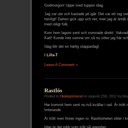
Godmorgon! Uppe med tuppen idag.
Jag var ute och kastade pil igår. Det var ett tag se
trevligt! Darten gick upp och ner, men jag är ändå 
med roligt folk.
Kom hem lagom sent och somnade direkt. Vaknade 
Katt! Kunde inte somna om så nu sitter jag här och
Idag blir det en härlig slappardag!
/ Lilla-T
Leave A Comment »
Rastlös
Posted in
Okategoriserat
on augusti 25th, 2011 by lilla
Har kommit hem sent nu två kvällar i rad. Är trött 
Irriterande.
Är trött men finner ingen ro. Rastlösheten sliter i 
Idag är det jobb som står på agendan.