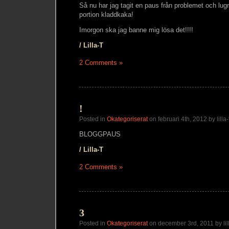
Så nu har jag tagit en paus från problemet och lug
portion kladdkaka!
Imorgon ska jag banne mig lösa det!!!!
/ Lilla-T
2 Comments »
!
Posted in
Okategoriserat
on februari 4th, 2012 by lilla-
BLOGGPAUS
/ Lilla-T
2 Comments »
3
Posted in
Okategoriserat
on december 3rd, 2011 by lill