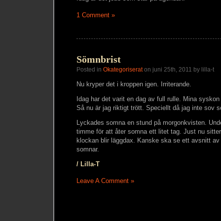
1 Comment »
Sömnbrist
Posted in
Okategoriserat
on juni 25th, 2011 by lilla-t
Nu kryper det i kroppen igen. Irriterande.
Idag har det varit en dag av full rulle. Mina syskon 
Så nu är jag riktigt trött. Speciellt då jag inte sov 
Lyckades somna en stund på morgonkvisten. Unde
timme för att åter somna ett litet tag. Just nu sitte
klockan blir läggdax. Kanske ska se ett avsnitt av
somnar.
/ Lilla-T
Leave A Comment »