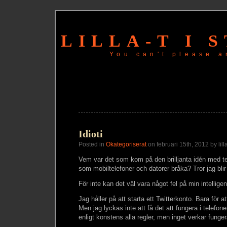
LILLA-T I 
You can't please a
Idioti
Posted in
Okategoriserat
on februari 15th, 2012 by lilla
Vem var det som kom på den brilljanta idén med te
som mobiltelefoner och datorer bråka? Tror jag bli
För inte kan det väl vara något fel på min intellige
Jag håller på att starta ett Twitterkonto. Bara för a
Men jag lyckas inte att få det att fungera i telefone
enligt konstens alla regler, men inget verkar funger