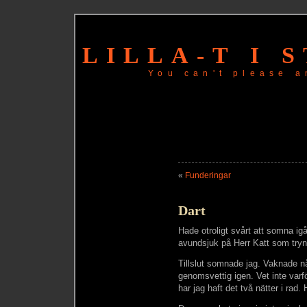
LILLA-T I 
You can't please a
«
Funderingar
Dart
Hade otroligt svårt att somna ig
avundsjuk på Herr Katt som tryn
Tillslut somnade jag. Vaknade n
genomsvettig igen. Vet inte varf
har jag haft det två nätter i rad.