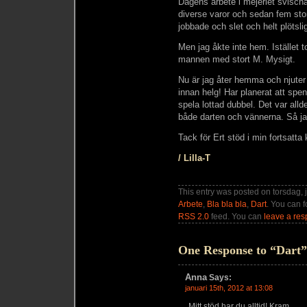
Dagens arbete i mejeriet svisch
diverse varor och sedan fem sto
jobbade och slet och helt plötsli
Men jag åkte inte hem. Istället to
mannen med stort M. Mysigt.
Nu är jag åter hemma och njuter
innan helg! Har planerat att spe
spela lottad dubbel. Det var all
både darten och vännerna. Så ja
Tack för Ert stöd i min fortsatta
/ Lilla-T
This entry was posted on torsdag, j
Arbete
,
Bla bla bla
,
Dart
. You can f
RSS 2.0
feed. You can
leave a re
One Response to “Dart”
Anna
Says:
januari 15th, 2012 at 13:08
Mitt stöd har du alltid! Kram