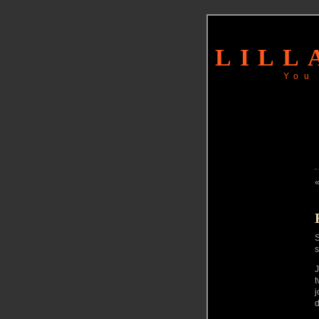
LILL
You
S
s
J
t
j
d