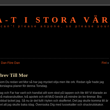
A-T I STORA VÄ
 can't please anyone, so please your
«
Dan Före Dan
Fint
»
Brev Till Mor
om Du redan vet Mor så har jag mycket vilja men lite ork. Redan igår hade jag
torslagna planer för denna Torsdag.
ag och Far har varit och handlat allt som stod på lappen och lite till! Vi klarade av
vå matvarubutiker, två apotek och ett McD besök på mindre än tre timmar. Bra
obbat tycket jag. Så nu är det fullt i kylen och skafferiet. Det jag skulle komma till är
et att jag skulle baka idag. Överraska Dig med lussekatter och shackrutskakor.