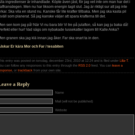
lla ingredienser är inhandlade. Köpte även jäst, för jag vet inte om man har det i
affransdegen. Men nu har liksom energin tagit slut. Jag är riktigt sur att jag inte
rkar. Ska vila en stund nu. Kanske får lite krafter tillbaka. Men jag ska kasta pil
kväll som planerat. Så jag kanske väljer att spara krafterna till det.
en sen kom jag på! När Vi nu bara blir Vi tre på julafton, så kan jag ju baka då!
erfekt eller hur! Vad sägs om nybakade lussekatter lagom till Kalle Anka?
en granen ska jag klä innan jag åker. Far ska snart ta in den.
lskar Er kära Mor och Far / tesabiten
his entry was posted on torsdag, december 23rd, 2010 at 12:24 and is filed under
Lilla-T
.
ou can follow any responses to this entry through the
RSS 2.0
feed. You can
leave a
esponse
, or
trackback
from your own site.
Leave a Reply
Name
Mail (will not be published)
Website