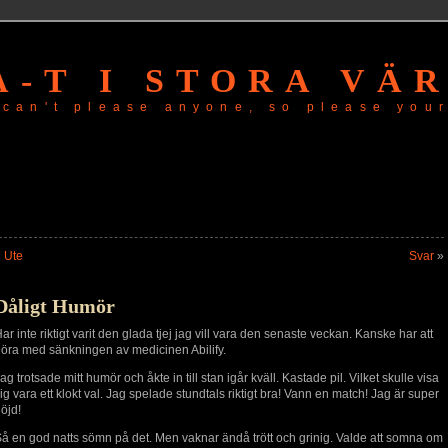
A-T I STORA VÄ
 can't please anyone, so please your
«
Ute
Svar
»
Dåligt Humör
ar inte riktigt varit den glada tjej jag vill vara den senaste veckan. Kanske har att
öra med sänkningen av medicinen Abilify.
ag trotsade mitt humör och åkte in till stan igår kväll. Kastade pil. Vilket skulle visa
ig vara ett klokt val. Jag spelade stundtals riktigt bra! Vann en match! Jag är super
öjd!
å en god natts sömn på det. Men vaknar ändå trött och grinig. Valde att somna om