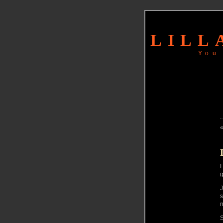
LILL
You
H
g
J
s
n
S