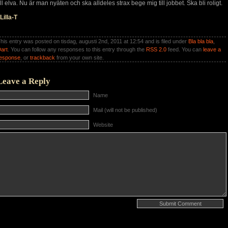
ill elva. Nu är man nyäten och ska alldeles strax bege mig till jobbet. Ska bli roligt.
 Lilla-T
his entry was posted on tisdag, augusti 2nd, 2011 at 12:54 and is filed under
Bla bla bla
,
art
. You can follow any responses to this entry through the
RSS 2.0
feed. You can
leave a
esponse
, or
trackback
from your own site.
Leave a Reply
Name
Mail (will not be published)
Website